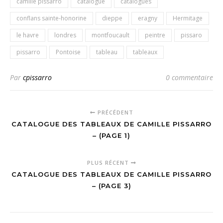
camille pissarro
catalogue
catalogues
conflans sainte-honorine
dieppe
eragny
Hermitage
le havre
londres
montfoucault
peintre
pissaro
pissarro
Pontoise
tableau
tableaux
Par
cpissarro
0 commentaire
PRÉCÉDENT
CATALOGUE DES TABLEAUX DE CAMILLE PISSARRO
– (PAGE 1)
PLUS RÉCENT
CATALOGUE DES TABLEAUX DE CAMILLE PISSARRO
– (PAGE 3)