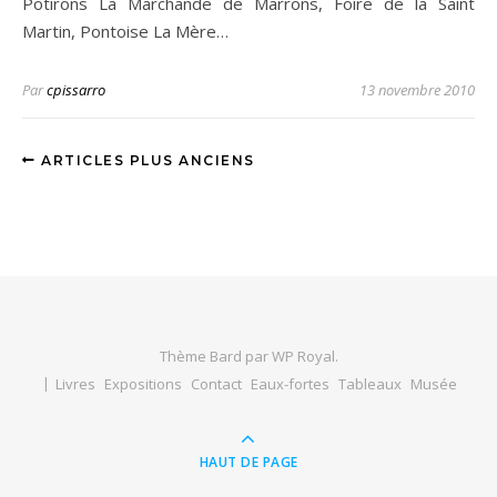
Potirons La Marchande de Marrons, Foire de la Saint
Martin, Pontoise La Mère…
Par
cpissarro
13 novembre 2010
ARTICLES PLUS ANCIENS
Thème Bard par
WP Royal
.
Livres
Expositions
Contact
Eaux-fortes
Tableaux
Musée
HAUT DE PAGE