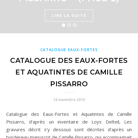
LIRE LA SUITE
LIRE LA SUITE
LIRE LA SUITE
CATALOGUE EAUX-FORTES
CATALOGUE DES EAUX-FORTES
ET AQUATINTES DE CAMILLE
PISSARRO
14 novembre 2010
Catalogue des Eaux-Fortes et Aquatintes de Camille
Pissarro, d’après un inventaire de Loys Delteil, Les
gravures décrit s’y dessous sont décrites d’après un
bordereau manuscrit de Camille Pissarro, qui accompagnait