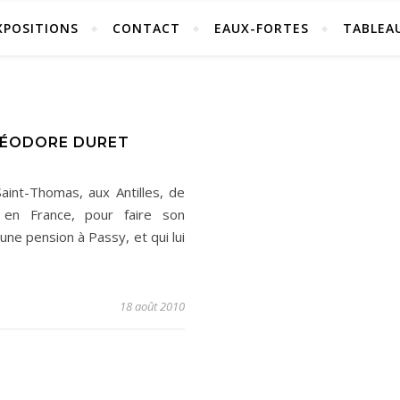
Pissarro peintre Impressionniste
XPOSITIONS
CONTACT
EAUX-FORTES
TABLEA
HÉODORE DURET
Saint-Thomas, aux Antilles, de
e en France, pour faire son
 une pension à Passy, et qui lui
18 août 2010