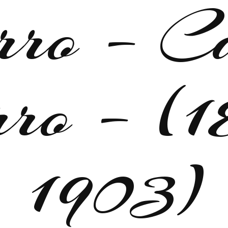
rro – C
rro – (
1903)