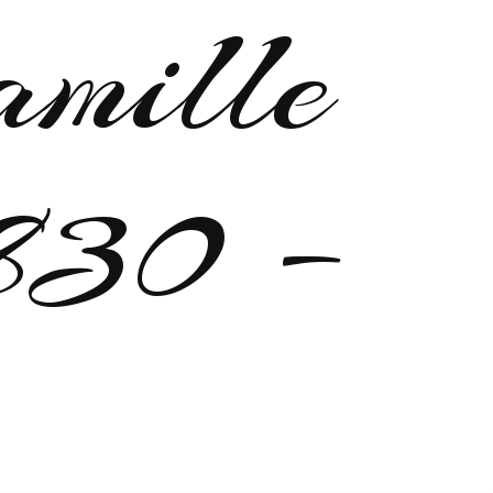
amille
1830 –